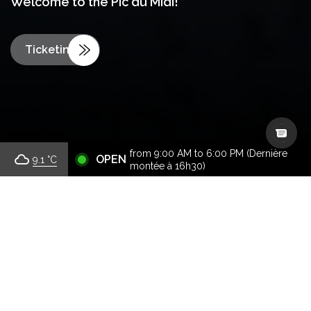
Welcome to the Pic du Midi!
Ticketing
from 9:00 AM to 6:00 PM (Dernière
OPEN
9.1
°C
montée à 16h30)
30 May–1 November 2026
Every day
VISIT Departures
Last return VISIT
From 9.30am to 4pm
5.30pm
Closed betwenn 12:30pm and 2pm