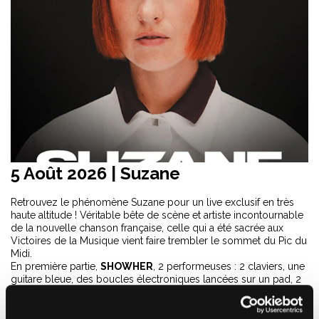
5 Août 2026 |
Suzane
Retrouvez le phénomène Suzane pour un live exclusif en très
haute altitude ! Véritable bête de scène et artiste incontournable
de la nouvelle chanson française, celle qui a été sacrée aux
Victoires de la Musique vient faire trembler le sommet du Pic du
Midi.
En première partie,
SHOWHER
, 2 performeuses : 2 claviers, une
guitare bleue, des boucles électroniques lancées sur un pad, 2
voix qui s’entremêlent et des corps qui balancent.