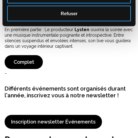
Le prodige de la musique électronique Thylacine s'installe au
Pic du Midi (2 877 m) pour un concert aérien au cœur des
constellations. Connu pour ses compositions planantes et son
Refuser
univers visuel fort, l'artiste promet de faire fusionner ses beats
hypnotiques avec l'immensité de la nuit pyrénéenne.
En première partie : Le producteur
Lysten
ouvrira la soirée avec
une musique instrumentale poignante et introspective. Entre
silences suspendus et envolées intenses, son live vous guidera
dans un voyage intérieur captivant.
Complet
_
Différents événements sont organisés durant
l'année, inscrivez vous à notre newsletter !
Inscription newsletter Événements