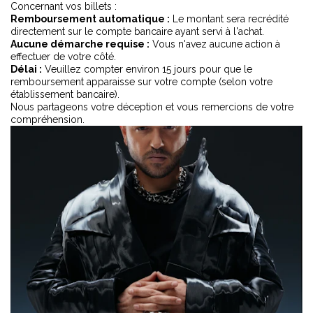
Concernant vos billets :
Remboursement automatique :
Le montant sera recrédité
directement sur le compte bancaire ayant servi à l'achat.
Aucune démarche requise :
Vous n'avez aucune action à
effectuer de votre côté.
Délai :
Veuillez compter environ 15 jours pour que le
remboursement apparaisse sur votre compte (selon votre
établissement bancaire).
Nous partageons votre déception et vous remercions de votre
compréhension.