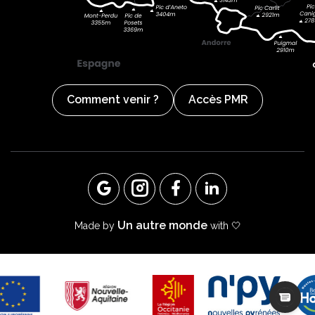
Comment venir ?
Accès PMR
Un autre monde
Made by
with 🤍