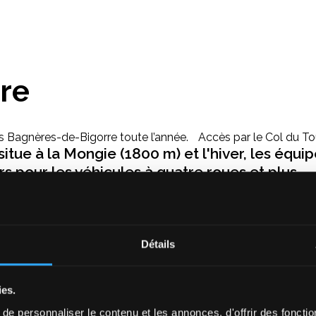
ure
 Bagnères-de-Bigorre toute l’année. Accès par le Col du To
itue à la Mongie (1800 m) et l'hiver, les équi
s pour les véhicules à quatre roues et plus.
Détails
ies.
e personnaliser le contenu et les annonces, d'offrir des fonctio