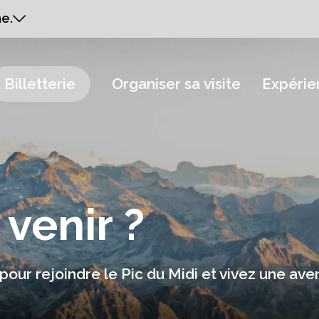
e.
Billetterie
Organiser sa visite
Expérie
venir ?
pour rejoindre le Pic du Midi et vivez une av