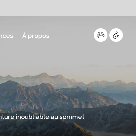
nces
À propos
enture inoubliable au sommet