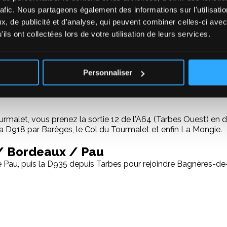
rafic. Nous partageons également des informations sur l'utilisati
, de publicité et d'analyse, qui peuvent combiner celles-ci avec
ils ont collectées lors de votre utilisation de leurs services.
utoroute/180 km) jusqu'à la sortie 14 (Tournay) en direction 
a D918 vers La Mongie.
Personnaliser
urmalet, vous prenez la sortie 12 de l'A64 (Tarbes Ouest) en 
la D918 par Barèges, le Col du Tourmalet et enfin La Mongie.
 / Bordeaux / Pau
e Pau, puis la D935 depuis Tarbes pour rejoindre Bagnères-de