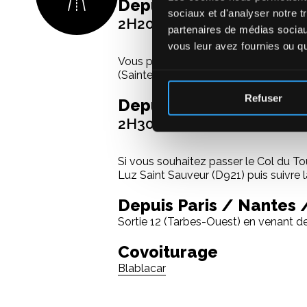
Depuis Toulouse
sociaux et d'analyser notre t
2H20 jusqu'à La Mongie
partenaires de médias sociaux
vous leur avez fournies ou qu'
Vous prendrez l’autoroute A64 (1h d’a
(Sainte-Marie-de-Campan), et enfin l
Refuser
Depuis Bayonne
2H30 jusqu'à La Mongie
Si vous souhaitez passer le Col du To
Luz Saint Sauveur (D921) puis suivre 
Depuis Paris / Nantes
Sortie 12 (Tarbes-Ouest) en venant d
Covoiturage
Blablacar