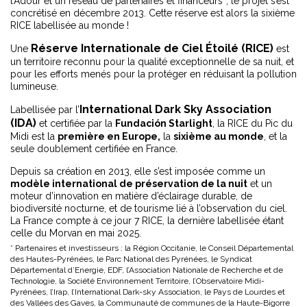
l’Adour et un réseau de partenaires et financeurs*, le projet s’est
concrétisé en décembre 2013. Cette réserve est alors la sixième
RICE labellisée au monde !
Réserve Internationale de Ciel Étoilé (RICE)
Une
est
un territoire reconnu pour la qualité exceptionnelle de sa nuit, et
pour les efforts menés pour la protéger en réduisant la pollution
lumineuse.
International Dark Sky Association
Labellisée par l’
(IDA)
et certifiée par la
Fundación Starlight
, la RICE du Pic du
Midi est la
première en Europe,
la
sixième au monde
, et la
seule doublement certifiée en France.
Depuis sa création en 2013, elle s’est imposée comme un
modèle international de préservation de la nuit
et un
moteur d’innovation en matière d’éclairage durable, de
biodiversité nocturne, et de tourisme lié à l’observation du ciel.
La France compte à ce jour 7 RICE, la dernière labellisée étant
celle du Morvan en mai 2025.
* Partenaires et investisseurs : la Région Occitanie, le Conseil Départemental
des Hautes-Pyrénées, le Parc National des Pyrénées, le Syndicat
Départemental d’Energie, EDF, l’Association Nationale de Recherche et de
Technologie, la Société Environnement Territoire, l’Observatoire Midi-
Pyrénées, l’Irap, l’International Dark-sky Association, le Pays de Lourdes et
des Vallées des Gaves, la Communauté de communes de la Haute-Bigorre