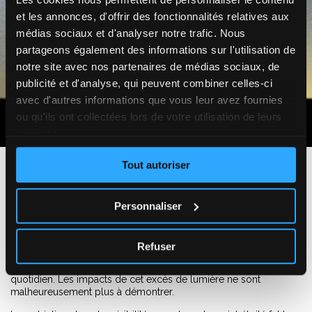
et les annonces, d'offrir des fonctionnalités relatives aux
médias sociaux et d'analyser notre trafic. Nous
partageons également des informations sur l'utilisation de
notre site avec nos partenaires de médias sociaux, de
publicité et d'analyse, qui peuvent combiner celles-ci
avec d'autres informations que vous leur avez fournies
ou qu'ils ont collectées lors de votre utilisation de leurs
services.
Tout autoriser
La lutte contre la pollution lumineuse
Personnaliser
A l’heure actuelle, seuls 20% de la population mondiale
connaissent encore des nuits pures. En constante augmentation
et pourtant moins médiatisée que d’autres pollutions, la
Refuser
pollution lumineuse, c’est-à-dire la présence nuisible et
outrancière de lumières artificielles nocturnes, fait partie du
quotidien. Les impacts de cet excès de lumière ne sont
malheureusement plus à démontrer.