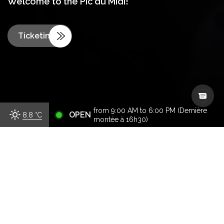
Welcome to the Pic du Midi!
Ticketing
from 9:00 AM to 6:00 PM (Dernière
OPEN
8.8
°C
montée à 16h30)
30 May–1 November 2026
Every day
VISIT Departures
Last return VISIT
From 9.30am to 4pm
5.30pm
Closed betwenn 12:30pm and 2pm